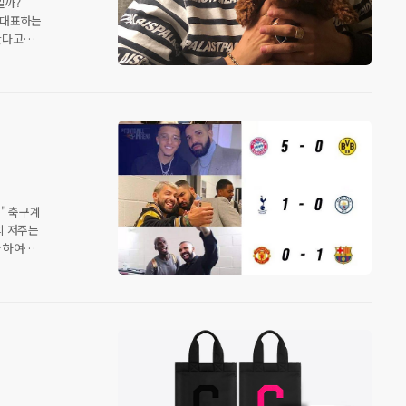
일까?
를 대표하는
한다고
4살의
. 이후
다.
일단
 않는다”고
" 축구계
의 저주는
 하여
한 사건이
로 힙합계
은것,
델, 배우
 파리