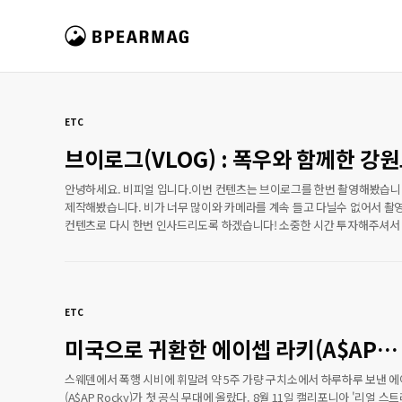
본문 바로가기
비피얼 매거진
ETC
브이로그(VLOG) : 폭우와 함께한 강원
리버티, 에이프레임, 세이버 스케이트샵
안녕하세요. 비피얼 입니다.이번 컨텐츠는 브이로그를 한번 촬영해봤습니다
제작해봤습니다. 비가 너무 많이와 카메라를 계속 들고 다닐수 없어서 촬
컨텐츠로 다시 한번 인사드리도록 하겠습니다! 소중한 시간 투자해주셔서 감
ETC
미국으로 귀환한 에이셉 라키(A$AP
Rocky), 그리고 유죄 판결,
스웨덴에서 폭행 시비에 휘말려 약 5주 가량 구치소에서 하루하루 보낸 에
(A$AP Rocky)가 첫 공식 무대에 올랐다. 8월 11일 캘리포니아 '리얼 스