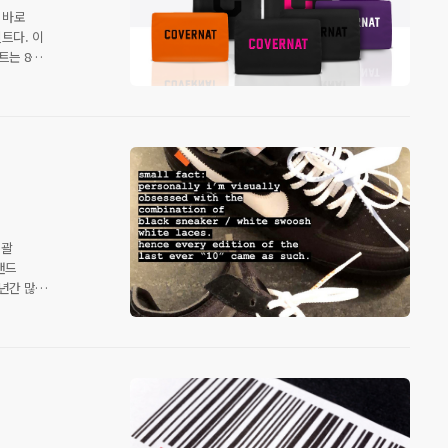
 바로
트다. 이
트는 8AW
나 볼 수
 이벤트를
 커버낫
. 단독
만원 이상
총괄
브랜드
2년간 많은
리셀가로 큰
1 블랙
 라는
질