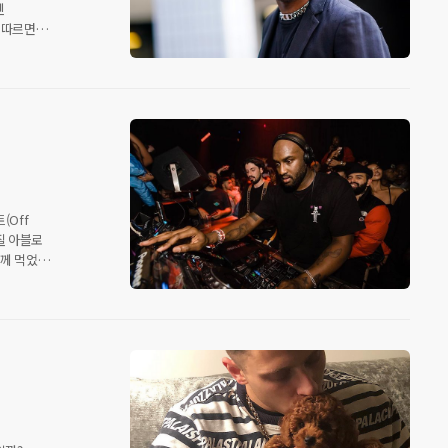
덴
 따르면
망가졌고
 싸우고
비를
독자들은 내
아
(Off
버질 아블로
 함께 먹었던
 방문한다.
이 대거
인업과
일 금요일
리고