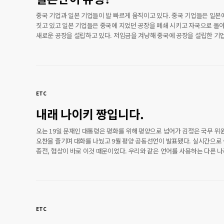
중국 기업과 일본 기업들이 발 빠르게 움직이고 있다. 중국 기업들은 일본
짓고 있고 일본 기업들은 중국에 지었던 공장을 폐쇄 시키고 자국으로 돌
새로운 공장을 설립하고 있다. 저입금을 겨냥해 중국에 공장을 설립한 기
일본으로 다시 돌아오고 일본에 짓는 것일까? 다름이 아닌 중국에 모래바
'메이드 인 재팬’에 유행이 불고 있다는 것이다. 몇 년 전 메이드 인 재팬은
기업들 사이에 최고의 경쟁력을 갖추고 있는 소문이 돌았다고 한다. 기업
원하는건 오로지 메이드 인 재팬이었다. 보장지가 중국어든 한국어든 아
무조건 원산지가 메이드인 재팬이면 된다는 뜻이다. 이후 메이드 인 재팬
ETC
넣자마자 칫솔, 화장품, 기저귀 등 그들의 제품을 선택하고 구매를 했고 
인기로 두..
내래 나이키 짱입니다.
오는 19일 문재인 대통령은 평화를 위해 평양으로 넘어가 김정은 국무 위
오찬을 즐기며 대화를 나눴고 9월 평양 공동선언이 발표됐다. 실시간으로
종전, 협상이 바로 이것 때문이었다. 우리와 같은 언어를 사용하는 다른 나
또 다른 지구가 존재하는 그런 느낌이랄까? 그들의 삶은 자세히 모르겠지
북한의 일상을 비교한 사진이 올라왔다. 바로 에이에프피 통신사의 사진작
존스(Ed Jones)가 양국에 시민들을 촬영했다. 다양한 직업을 가진 사람
출연했으며 사진만 봐도 어떠한 국가인지 확실하게 드러났다. 또한 북한 
글로벌 스포츠 브랜드 나이키(NIKE), 뉴발란스(New Balance)에 로고가
ETC
신발을 신고 다니는 모습이 포착됐다. 자세한 건 사진을 통해 살..