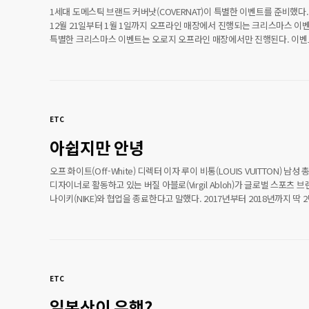
1세대 도메스틱 브랜드 커버낫(COVERNAT)이 특별한 이벤트를 준비했다.
12월 21일부터 1월 1일까지 오프라인 매장에서 진행되는 크리스마스 이벤
특별한 크리스마스 이벤트는 오로지 오프라인 매장에서만 진행된다. 이벤
니트 상품을 1개 구매 시 30% 할인, 2개 구매 시 50% 할인된 가격으로 만
있는 이벤트와 2개 이상 구매하시는 고객에게는 기프트 박스를 증정하는
진행한다. 또한 1월 15일 GS25 전국 매장에서 ‘하겐다즈' 신상품과 함께
패딩파우치, 패딩에코백을 출시기념으로 커버낫 단독 프로모션을 선보인다
프로모션은 12월 21일부터 커버낫 두타점, 홍대점, 수원AK점에서만 20
ETC
구매 하시는 팬들에게 패딩파우치, 패딩 에코백 중..
아쉽지만 안녕
오프 화이트(Off-White) 디렉터 이자 루이 비통(LOUIS VUITTON) 남성 
디자이너로 활동하고 있는 버질 아블로(Virgil Abloh)가 글로벌 스포츠 
나이키(NIKE)와 협업을 종료한다고 말했다. 2017년부터 2018년까지 딱 
제품을 디자인하고 생산했다. 반응은 품절 대란을 일으켰고 어마어마한 
이슈가 됐었다. 버질 아블로는 자신의 인스타그램 스토리를 통해 에어포스 
제품과 함께 "개인적으로 블랙 스니커즈, 흰색 스우시, 슈레이스에 조합을
좋아한다. 그래서 ‘더 텐 컬렉션’의 마지막 제품도 이 조합으로 제작했다.”
의미심장한 말과 함께 더 텐 컬렉션을 종료한다고 선언했다. 나이키와 버
ETC
아블로의 협업은 완전히 끝난 게 아니다. 잠시 중단한..
일본산이 유행?