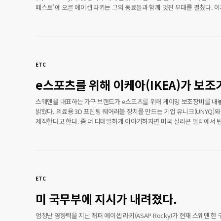
페스트’에 오른 에이셉 라키는 그의 동료들과 함께 멋진 무대를 펼쳤다. 이
무서웠지만 난 여기 있다. 나를 응원해준 사람들 덕분에 정말 잘 버틴것 같
고마워 힙합은 정말 뭉치면 강력해지는것 같아”고 말했다.그리고 오늘 스
법원은 에이셉 라키를 집행유예 2개월 유죄를 선고 받았다. 🌐패션 커뮤니
많은 정보를 획득하세요!‼️ https://bpearmag.com
ETC
e스포츠를 위해 이케아(IKEA)가 보조
을 제작했다.
스웨덴을 대표하는 가구 브랜드가 e스포츠를 위해 게이밍 보조장비를 내
밝혔다. 의료용 3D 프린팅 웨어러블 장치를 만드는 기업 유니크(UNYQ)와
제작한다고 한다. 좀 더 디테일하게 이야기하자면 미국 실리콘 밸리에서 
기업으로 50개의 활성화된 시장을 보유, 전 세계 3개의 지사를 가진 회사다.
프린팅 기술을 이용해 대량 생산이 가능하다. 이케아는 유니크와 함께 작
이맘때쯤 게이머를 위해 특수 제작된 ‘유비크(Ubik)’ 의자를 발표해 화제가
게이머들은 평균 20시간을 내리 한자리에 앉아 있는 걸 고려해 신체 움직
측정하고 데이터를 기반으로 엉덩이 통증을 줄여주는 역할로 제작한다고 
ETC
발매 전 이며 2020년에 출시될 예정이라고 하며 호평 여부에 따라 ..
미 국무부에 지시가 내려졌다.
엄청난 영향력을 지닌 래퍼 에이셉 라키(ASAP Rocky)가 현재 스웨덴 한