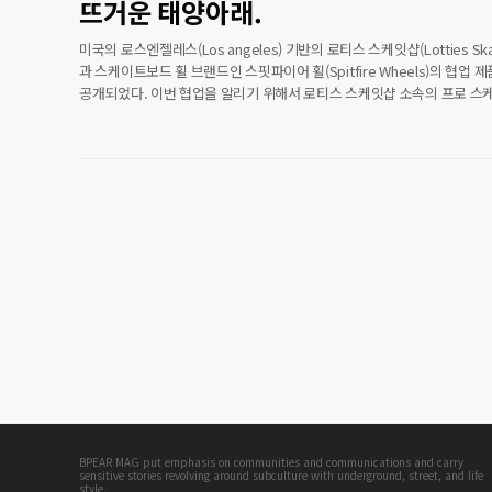
뜨거운 태양아래.
미국의 로스엔젤레스(Los angeles) 기반의 로티스 스케잇샵(Lotties Ska
과 스케이트보드 휠 브랜드인 스핏파이어 휠(Spitfire Wheels)의 협업 
공개되었다. 이번 협업을 알리기 위해서 로티스 스케잇샵 소속의 프로 스
앤드류 알렌(Andrew Allen), 스팽키(Spanky), 대니 브래디(Danny Brad
휴스(Jerry Hsu),앤드류 레이놀즈(Andrew Reynolds), 데인 바커(Dane B
가 협업을 기념하는 비디오 클립(Video Clip)에 참여하였다. 당연한 이
그들의 연륜만큼 구사하는 스킬 또한 예상을 불가능하게 한다. 자신이 아
스타일의 거칠고 저돌적인 스케이트 보딩을 좋아한다면 이번 영상을 추천하는
BPEAR MAG put emphasis on communities and communications and carry
sensitive stories revolving around subculture with underground, street, and life
style.