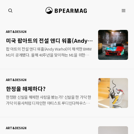
본문 바로가기
비피얼 매거진
ART&DESIGN
미국 팝아트의 전설 앤디 워홀(Andy
Warhol)이 채색한 BMW M1가 공개
팝 아트의 전설 앤디 워홀(Andy Warhol)이 채색한 BMW
됐다.
M1이 공개됐다. 올해 40주년을 맞이하는 M1을 위한
작업으로 2018년에 촬영한 사진이 공개됐다. 앤디
워홀은 다양한 브랜드의 자동차를 모델로 아트카를
만들었는데 M1은 단연 돋보이는 작업으로 손꼽힌다. 이
작품은 40년 전 앤드 워홀이 작업한 스타일로 지금
ART&DESIGN
그렸다고 해도 과언이 아닐 정도로 생동감 넘치는
한정을 해체하다?
분위기와 디테일한 붓놀림을 선보였다. 그는 개인적으로
BMW M1 모델을 좋아한다고 이야기했으며 내 아트워크
한정판 신발을 해체한 사람을 봤는가? 신발을 한 가닥 한
보다 M1이 더 대단하다는 말까지 남겨 각별한 애정을
가닥 미용사처럼 디자인한 아티스트 루디인다하우스
드러냈다. 작품을 감상하도록 해보자! 🌐패션 커뮤니티를
(Rudyindahouse)가 개인전을 연다는 소식이다. 말도 안
통해 많은 정보를 획득하세요!‼️
되는 가격에 신발을 말도 안 되게 디자인 패턴대로
https://bpearmag.com
분리시켜 팬들의 마음을 아프게 했다. 비록 아프게
했지만 그의 디테일함과 아름다운 자태를 확인할 수
ART&DESIGN
있다. 개인전에 테마는 로 진행되며 오프 화이트(Off