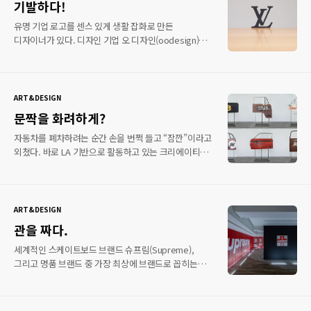
기발하다!
WHITE)와 협업한 나이키(NIKE)에 제품, 션 워더스푼
(Sean Wotherspoon)과 나이키에 협업 제품 등 선보일
유명 기업 로고를 센스 있게 생활 잡화로 만든
예정이다. 그의 작업물을 화면상에서만 봤다면 이제는
디자이너가 있다. 디자인 기업 오 디자인(oodesign)을
실제로 감상할 수 있는 기회가 찾아왔다. 자세한 내용은
운영하고 있는 타쿠 오무라(taku omura)가 시행착오
아래 일정을 참고하길 바란다! 신단비이석예술 갤러리
(Trial and Error)라는 프로젝트를 실행시켰다. 이
공식 홈페이지 일시: 2018년 09월 15일(토) ..
프로젝트는 유명 기업 로고를 혁신적인 기술 3D를
적용시켜 센스 있고 창의력이 가득한 생활잡화를
ART&DESIGN
선보이는 프로젝트다. ‘로고는 기능을 따른다’는 말과
문짝을 화려하게?
함께 로고의 실용성을 확인할 수 있다. 다양한 브랜드를
확인할수 있는데. 스포츠 브랜드 나이키(NIKE)는 스우시
자동차를 폐차하려는 순간 손을 번쩍 들고 “잠깐”이라고
로고를 활용해 칼로 만들었으며 아디다스(Adidas)는
외쳤다. 바로 LA 기반으로 활동하고 있는 크리에이티브
연필꽂이, 혼다(Honda)는 병뚜껑, 루이비통
팀 스튜디오 클럽(Studio Club)이 경주용 차량의 문짝을
(Louisvuitton)은 명함 꽂이 트위터(twitter)는 두꺼운
잠시 빌려와 카레이싱 문화를 듬뿍 담았다. 디자인을
껍질을 벗길 때 사용하는 용도로 제작됐다. 위에..
살펴보면 가지각색의 크기로 된 모습들을 확인할 수
있으며 카레이싱의 예전 역사에 영감을 받아 올드하면서
ART&DESIGN
현대적으로 재해석하여 디자인을 선보였다. 빨간색부터
관을 짜다.
갈색, 검은색, 흰색 등 다양하게 구성됐으며 올드 한 맛이
묻어 나오는 멋진 작품을 완성 시켰다. 이들의 다양한
세계적인 스케이트보드 브랜드 슈프림(Supreme),
작품은 아래 사이트를 통해 확인하길 바란다. 스튜디오
그리고 명품 브랜드 중 가장 최상에 브랜드로 꼽히는
클럽 공식 홈페이지
루이 비통(Louis Vuitton)을 주제로 전시회가 열렸다.
프랑스 기반의 스트리트 아트 예술가 제우스(Zevs)가 두
브랜드에게 향한 시각의 메세지를 전달했다. 전시의