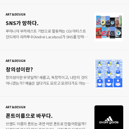
생각해보는 것도 좋을것 같다. 트래시버드 공식 홈페이지
브랜드와 협업을 통해 신선한 행보를 보여주고 있는 팝
아티스트다. ‘KAWS:HOLIDAY’라는 타이틀로 진행되는
이번 프로젝트는 롯데와 함께 협업을 보여준다. 7월
ART&DESIGN
19일부터 8월 19일까지 석촌호수에서 아트워크를
SNS가 망하다.
감상할 수 있으며 서울을 기점으로 전 세계도시를 투어할
예정이다. 프로젝트뿐만 아니라 굿즈 상품인 우산,
루마니아 부카레스트 기반으로 활동하는 CGI 아티스트
티셔츠, 타월 등 판매한다고 하니 참고 바라겠다.
안드레이 라카투수(Andrei Lacatusu)가 SNS를 망하게
데이트는 석촌호수에서 카우스와 함께 하길 바란다.
만들었다. 뉴스를 보다 보면 소셜 미디어로 인해 사람이
다치고 죽는 안타까운 사건들이 비일비재 하다. 드레이
라카투수가 뉴스를 본것일까? 작품의 이름은 'Social
Decay’로 진행됐다. 말 그대로 소셜 미디어가 붕괴
ART&DESIGN
됐다는 말이다. 작품에 보여지는 기업들은 구글
창의성이란?
(Google), 페이스북(facebook), 트위터(twitter), 틴더
(tinder), 핀터레스트(Pinterest), 인스타그램
창의성이란 무엇일까? 새롭고, 독창적이고, 나만의 것이
(Instagram)으로 현재 최고의 주가를 올리고 있는
아니겠는가? 예술은 알다가도 모르고 모르다가도 아는
기업들이다. 기업의 로고들이 부패되고 썩어가고 있는
것 같다. 뉴욕 기반 아티스트 에반 엠 코헨 (Evan M.
자극적인 모습들을 선보였다. SNS는 좋은점도 있지만
Cohen)이 창의성이 돋보이는 작품을 선보였다. 에반 엠
나쁜점도 있다. 그러니 정상적..
코헨은 뉴욕에서 활동하는 아티스트로
일러스트레이터이자 만화 작가로 활동하고 있다. 작품을
ART&DESIGN
살펴보면 에반 엠 코헨의 시그니처 캐릭터, 손가락,
폰트이름으로 바꾸다.
비둘기, 얼굴을 상상 이상의 것으로 만들었다. 캐릭터는
밤에 떠오르는 달을 별과 함께 완성 시켰으며 손가락은
브랜드 이름의 폰트는 과연 어떤 폰트로 만들어졌을까?