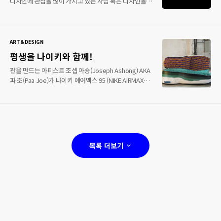
산을 형성화 시켰고, 비둘기는 알을 품었다. 그리고
디자인에 관심을 많이 가지고 있는 사람 혹은 디자인을
마지막은 뾰족한 유리조각을 만들었다. 그의 작품들은
직업으로 삼아 활동하는 사람들에게 가장 궁금한 요소가
굳이 설명을 안 해도 이야기를 눈으로 확인할 수 있다.
아닐까 생각 든다. 아이덴티티 디자이너 임마뉴엘
많은 작품은 아래 사이트를 통해 확인하길 바란다. 에반
아브라테(Emanuele Abrate)가 흥미로운 실험을
엠 코헨 공식 홈페이지
진행했다. 브랜드 이름을 폰트 이름으로 바꿔도 브랜드의
ART&DESIGN
이미지는 존재할 것인가에 대해 말이다. 스포츠
평생을 나이키와 함께!
브랜드부터 커피 프랜차이즈 브랜드, 소셜미디어 회사 등
다양하게 구성됐다. 이미지는 확실히 들어온다. 하지만
관을 만드는 아티스트 조셉 아숑(Joseph Ashong) AKA
약간 낯선 느낌, 다른 나라 언어 느낌이 물씬 드는 건
파 조(Paa Joe)가 나이키 에어맥스 95 (NIKE AIRMAX
사실이다. 브랜드 이름을 선정하거나 디자인할 때 폰트는
95)를 베이스로 관을 만들었다. 그는 15살 때부터 관
거처야 할 가장 큰 관문이다. 그만큼 중요한 요소이다.
제작하는 기술을 터득해 활동했으며 수십 명에 제자를
브랜드의 폰트가 궁금했던 사람이라면 이 기사를 구독
거두었고 오늘날까지 이르렀다. 관은 매우 중요하다고
하길 바란다. 이..
생각하며 사후 세계에도 영향을 준다고 믿고 있고 한다.
파 조는 사후 세계나 환생을 믿는 사람에게만 관을
제작해 주며 100만 원 부터 많게는 2,000만 원까지
목록 더보기
존재한다. 파조가 선보인 나이키 관은 베를린 믹스 피클
(Mixed Pickles) 전시회에서 선보인 작품으로 일명
‘Ghanaian Nike Coffin’이라는 테마를 가지고 있다.
나이키 에어맥스 95 형태를 고스란히 관에 녹여냈으며
가격은 1,29..