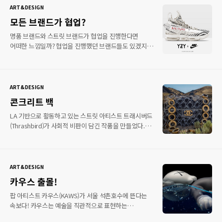
주제는 슈프림 밈(Supreme Meme)으로 진행됐으며
ART&DESIGN
슈프림 로고와 루이비통 로고를 죽음을 의미하는 십자가
모든 브랜드가 협업?
형태로 만들었다. 또한 눈물을 흘리듯 브랜드 로고들이
녹아내린 모습도 인상 적이다. 어떠한 메세지를 담고
명품 브랜드와 스트릿 브랜드가 협업을 진행한다면
싶고 보여주고 싶은지 확실한 것 같다. 전시에 자세한
어떠한 느낌일까? 협업을 진행했던 브랜드들도 있겠지만
내용은 아래 홈페이지를 통해 확인하길 바란다. 위치는
나이키(NIKE)와 샤넬(Chanel)에 협업 모습을 본 적이
홍콩이니 참고하길! over the influence 공식 홈페이지
있는가? 아마 이 기사를 통해 먼저 볼 것 같다.
기대했다면 미안하다. 정말 실제로 일어난 협업은
아니다. 상상만으로 브랜드와 브랜드의 협업을 제작하는
ART&DESIGN
@sneaker_collabs에서 디자인했다. 베이프(BAPE)와
콘크리트 백
조던(Jordan), 이지(YEEZY)와 나이키(NIKE) 만남 등
독특한 디자인들과 신선한 제품 그리고 생각지도 못한
LA 기반으로 활동하고 있는 스트릿 아티스트 트래시버드
브랜드와의 협업 등을 만나볼 수 있다. 아이덴티티가
(Thrashbird)가 사회적 비판이 담긴 작품을 만들었다.
가득한 작품이라 볼 수 있으며 언젠가는 협업하는 날이
작품의 이름은 밸리 오브 시크릿 밸류(Valley Of Secret
오지 않을까? 자세한 내용은 공식 인스타그램을 통해
Values)다. 무너지는 콘크리트에 명품 브랜드를
확인 바란다.
삽입하여 사회 고위 계층을 향한 비판의 메세지를
전했다. 처참하게 무너지는 콘크리트라 그런지 명품
ART&DESIGN
브랜드가 한없이 작아 보인다. 브랜드는 구찌(Gucci),
카우스 출몰!
루이 비통(Louis vuitton), 샤넬(Chanel), 비비안
웨스트우드(Vivienne Westwood) 등 실제 어마어마한
팝 아티스트 카우스(KAWS)가 서울 석촌호수에 뜬다는
가격에 가방을 스트릿 아트로 표현했다. 성공은 치장을
속보다! 카우스는 예술을 직관적으로 표현하는
위해 만들어낸 단어가 아니다. 단어의 가치를 한 번쯤
아티스트로 유명하며 특유 캐릭터를 기반으로 다양한