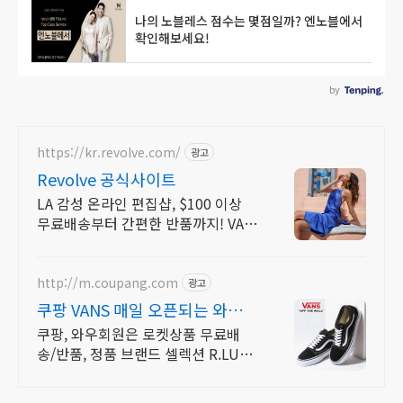
https://kr.revolve.com/
광고
Revolve 공식사이트
LA 감성 온라인 편집샵, $100 이상
무료배송부터 간편한 반품까지! VAN
S
http://m.coupang.com
광고
쿠팡 VANS 매일 오픈되는 와우회
원 특가
쿠팡, 와우회원은 로켓상품 무료배
송/반품, 정품 브랜드 셀렉션 R.LUX
입점. 꼭 필요한 제품은 쿠팡에서 더
저렴하게, 로켓배송으로 더 빠르게!