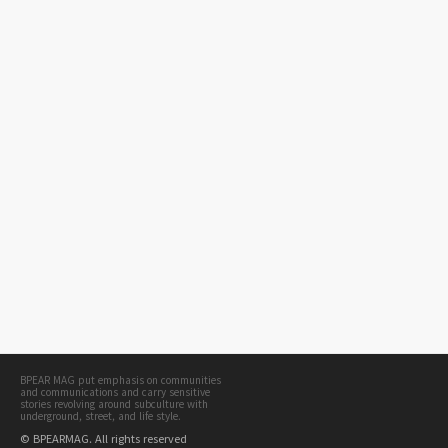
BPEAR MAG put emphasis on communities
and communications and carry sensitive
stories revolving around subculture with
underground, street, and life style.
© BPEARMAG. All rights reserved