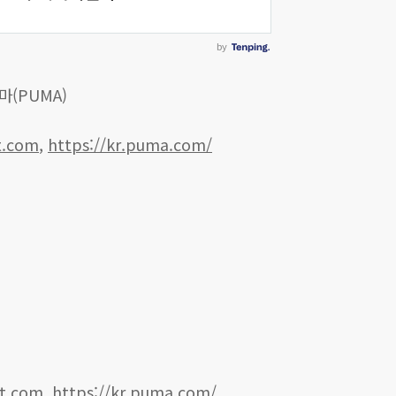
푸마(PUMA)
t.com
,
https://kr.puma.com/
et.com
,
https://kr.puma.com/