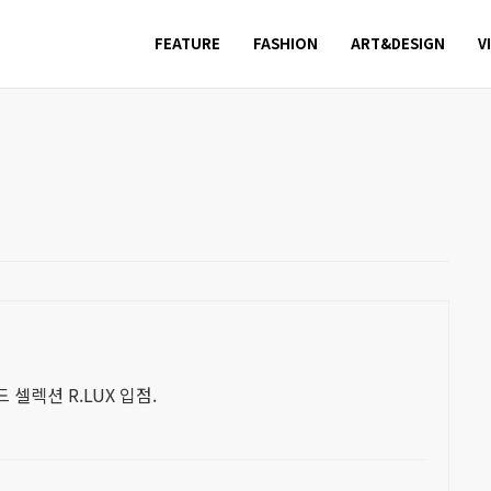
FEATURE
FASHION
ART&DESIGN
V
셀렉션 R.LUX 입점.